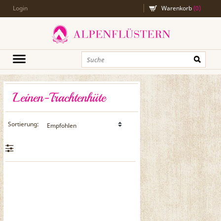
Filter
Login
Warenkorb
(
0
)
Preis
€
€
Leinen-Trachtenhüte
Sortierung: