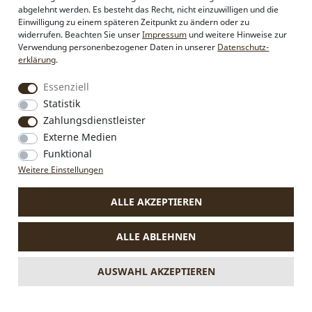
Firmenkunden
abgelehnt werden. Es besteht das Recht, nicht einzuwilligen und die
Sonderanfertigungen
Einwilligung zu einem späteren Zeitpunkt zu ändern oder zu
Pressebereich
widerrufen. Beachten Sie unser
Impressum
und weitere Hinweise zur
Kontakt & Impressum
Verwendung personenbezogener Daten in unserer
Daten­schutz­
erklärung
.
Social Media
Essenziell
Instagram
Statistik
Facebook
Zahlungsdienstleister
Externe Medien
Funktional
Weitere Einstellungen
VERTRAG WIDERRUFEN
ALLE AKZEPTIEREN
* Alle Preise inkl. MwSt., zzgl.
Versandkosten
.
Die durchgestrichenen Preise entsprechen dem bisherigen Preis
ALLE ABLEHNEN
bei Alpenflüstern.
** Gilt für Lieferungen nach Deutschland. Lieferzeiten für andere
Länder und Informationen zur Berechnung des Liefertermins
AUSWAHL AKZEPTIEREN
siehe
hier.