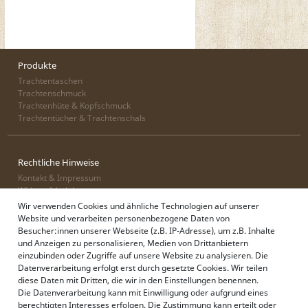
Produkte
Trachtentaschen
Trachtenschmuck
Trachtenhüte & Kopfschmuck
Trachtentücher & Trachtenschals
Rechtliche Hinweise
Kontakt & Impressum
Widerrufsbelehrung
Zahlung & Lieferung
Wir verwenden Cookies und ähnliche Technologien auf unserer
Datenschutz
Website und verarbeiten personenbezogene Daten von
AGB
Besucher:innen unserer Webseite (z.B. IP-Adresse), um z.B. Inhalte
und Anzeigen zu personalisieren, Medien von Drittanbietern
einzubinden oder Zugriffe auf unsere Website zu analysieren. Die
Datenverarbeitung erfolgt erst durch gesetzte Cookies. Wir teilen
Alpenflüstern
diese Daten mit Dritten, die wir in den Einstellungen benennen.
Philosophie
Die Datenverarbeitung kann mit Einwilligung oder aufgrund eines
Händlerbereich
berechtigten Interesses erfolgen. Die Zustimmung kann erteilt oder