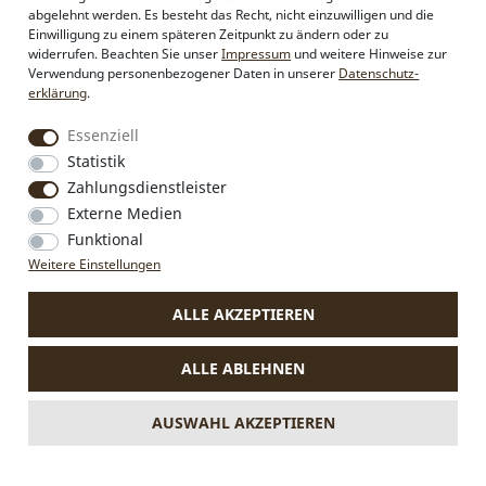
Firmenkunden
abgelehnt werden. Es besteht das Recht, nicht einzuwilligen und die
Sonderanfertigungen
Einwilligung zu einem späteren Zeitpunkt zu ändern oder zu
Pressebereich
widerrufen. Beachten Sie unser
Impressum
und weitere Hinweise zur
Kontakt & Impressum
Verwendung personenbezogener Daten in unserer
Daten­schutz­
erklärung
.
Social Media
Essenziell
Instagram
Statistik
Facebook
Zahlungsdienstleister
Externe Medien
Funktional
Weitere Einstellungen
VERTRAG WIDERRUFEN
ALLE AKZEPTIEREN
* Alle Preise inkl. MwSt., zzgl.
Versandkosten
.
Die durchgestrichenen Preise entsprechen dem bisherigen Preis
ALLE ABLEHNEN
bei Alpenflüstern.
** Gilt für Lieferungen nach Deutschland. Lieferzeiten für andere
Länder und Informationen zur Berechnung des Liefertermins
AUSWAHL AKZEPTIEREN
siehe
hier.