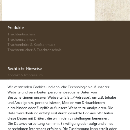
Produkte
Trachtentaschen
Trachtenschmuck
Trachtenhüte & Kopfschmuck
Trachtentücher & Trachtenschals
Rechtliche Hinweise
Kontakt & Impressum
Widerrufsbelehrung
Zahlung & Lieferung
Wir verwenden Cookies und ähnliche Technologien auf unserer
Datenschutz
Website und verarbeiten personenbezogene Daten von
AGB
Besucher:innen unserer Webseite (z.B. IP-Adresse), um z.B. Inhalte
und Anzeigen zu personalisieren, Medien von Drittanbietern
einzubinden oder Zugriffe auf unsere Website zu analysieren. Die
Datenverarbeitung erfolgt erst durch gesetzte Cookies. Wir teilen
Alpenflüstern
diese Daten mit Dritten, die wir in den Einstellungen benennen.
Philosophie
Die Datenverarbeitung kann mit Einwilligung oder aufgrund eines
Händlerbereich
berechtigten Interesses erfolgen. Die Zustimmung kann erteilt oder