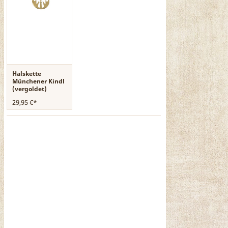
Halskette
Münchener Kindl
(vergoldet)
29,95 €*