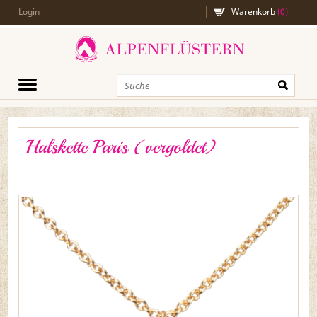
Login
Warenkorb
(
0
)
Halskette Paris (vergoldet)