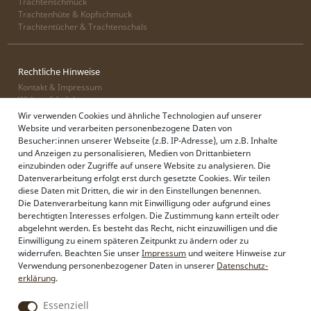
Trachtenschmuck
Trachtenhüte & Kopfschmuck
Trachtentücher & Trachtenschals
Rechtliche Hinweise
Kontakt & Impressum
Widerrufsbelehrung
Zahlung & Lieferung
Wir verwenden Cookies und ähnliche Technologien auf unserer
Datenschutz
Website und verarbeiten personenbezogene Daten von
AGB
Besucher:innen unserer Webseite (z.B. IP-Adresse), um z.B. Inhalte
und Anzeigen zu personalisieren, Medien von Drittanbietern
einzubinden oder Zugriffe auf unsere Website zu analysieren. Die
Datenverarbeitung erfolgt erst durch gesetzte Cookies. Wir teilen
Alpenflüstern
diese Daten mit Dritten, die wir in den Einstellungen benennen.
Philosophie
Die Datenverarbeitung kann mit Einwilligung oder aufgrund eines
Händlerbereich
berechtigten Interesses erfolgen. Die Zustimmung kann erteilt oder
Firmenkunden
abgelehnt werden. Es besteht das Recht, nicht einzuwilligen und die
Sonderanfertigungen
Einwilligung zu einem späteren Zeitpunkt zu ändern oder zu
Pressebereich
widerrufen. Beachten Sie unser
Impressum
und weitere Hinweise zur
Kontakt & Impressum
Verwendung personenbezogener Daten in unserer
Daten­schutz­
erklärung
.
Essenziell
Social Media