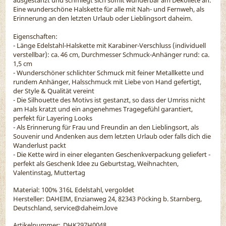
Eine wunderschöne Halskette für alle mit Nah- und Fernweh, als
Erinnerung an den letzten Urlaub oder Lieblingsort daheim.
Eigenschaften:
- Länge Edelstahl-Halskette mit Karabiner-Verschluss (individuell
verstellbar): ca. 46 cm, Durchmesser Schmuck-Anhänger rund: ca.
1,5 cm
- Wunderschöner schlichter Schmuck mit feiner Metallkette und
rundem Anhänger, Halsschmuck mit Liebe von Hand gefertigt,
der Style & Qualität vereint
- Die Silhouette des Motivs ist gestanzt, so dass der Umriss nicht
am Hals kratzt und ein angenehmes Tragegefühl garantiert,
perfekt für Layering Looks
- Als Erinnerung für Frau und Freundin an den Lieblingsort, als
Souvenir und Andenken aus dem letzten Urlaub oder falls dich die
Wanderlust packt
- Die Kette wird in einer eleganten Geschenkverpackung geliefert -
perfekt als Geschenk Idee zu Geburtstag, Weihnachten,
Valentinstag, Muttertag
Material:
100% 316L Edelstahl, vergoldet
Hersteller: DAHEIM, Enzianweg 24, 82343 Pöcking b. Starnberg,
Deutschland, service@daheim.love
Artikelnummer:
DHK297H0048